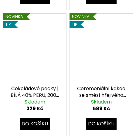
NOVINKA
NOVINKA
TIP
TIP
Čokoládové pecky |
Ceremoniální kakao
BÍLÁ 40% PERU, 200g
se směsí hřejivého
Skladem
bio
Skladem
koření 100% BIO
329 Kč
589 Kč
DO KOŠÍKU
DO KOŠÍKU