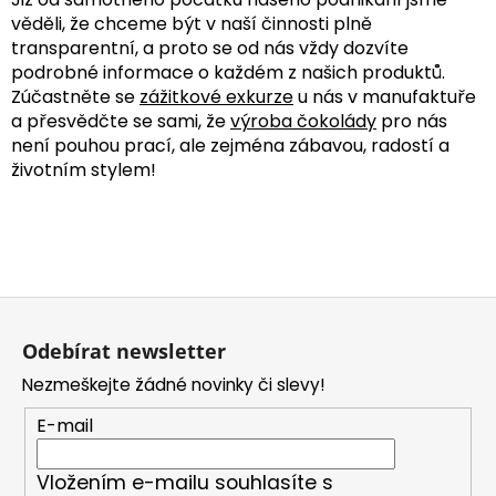
věděli, že chceme být v naší činnosti plně
transparentní, a proto se od nás vždy dozvíte
podrobné informace o každém z našich produktů.
Zúčastněte se
zážitkové exkurze
u nás v manufaktuře
a přesvědčte se sami, že
výroba čokolády
pro nás
není pouhou prací, ale zejména zábavou, radostí a
životním stylem!
Z
á
Odebírat newsletter
p
Nezmeškejte žádné novinky či slevy!
a
t
E-mail
í
Vložením e-mailu souhlasíte s