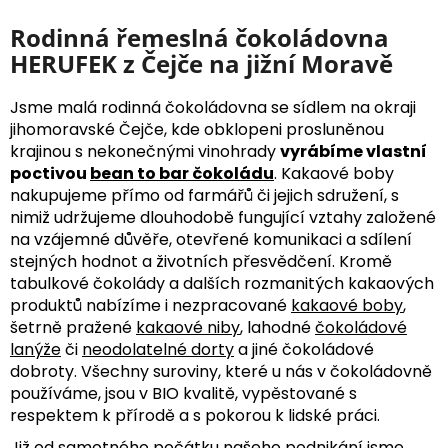
Rodinná řemeslná čokoládovna
HERUFEK z Čejče na jižní Moravě
Jsme malá rodinná čokoládovna se sídlem na okraji
jihomoravské Čejče, kde obklopeni prosluněnou
krajinou s nekonečnými vinohrady
vyrábíme vlastní
poctivou
bean to bar čokoládu
. Kakaové boby
nakupujeme přímo od farmářů či jejich sdružení, s
nimiž udržujeme dlouhodobě fungující vztahy založené
na vzájemné důvěře, otevřené komunikaci a sdílení
stejných hodnot a životních přesvědčení. Kromě
tabulkové čokolády a dalších rozmanitých kakaových
produktů nabízíme i nezpracované
kakaové boby
,
šetrně pražené
kakaové niby
, lahodné
čokoládové
lanýže
či
neodolatelné dorty
a jiné čokoládové
dobroty. Všechny suroviny, které u nás v čokoládovně
používáme, jsou v BIO kvalitě, vypěstované s
respektem k přírodě a s pokorou k lidské práci.
Již od samotného počátku našeho podnikání jsme