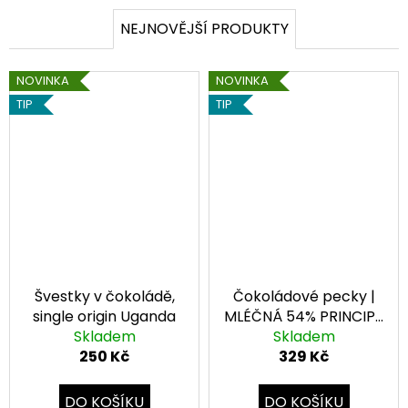
NEJNOVĚJŠÍ PRODUKTY
NOVINKA
NOVINKA
TIP
TIP
Švestky v čokoládě,
Čokoládové pecky |
single origin Uganda
MLÉČNÁ 54% PRINCIPE
Skladem
ISLAND, 200g, bio
Skladem
250 Kč
329 Kč
DO KOŠÍKU
DO KOŠÍKU