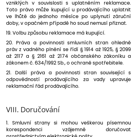
vzniklých v souvislosti s uplatněním reklamace.
Toto právo může kupující u prodávajícího uplatnit
ve lhůtě do jednoho měsíce po uplynutí záruční
doby, v opačném případě ho soud nemusí přiznat.
19. Volbu způsobu reklamace má kupující.
20. Práva a povinnosti smluvních stran ohledně
práv z vadného plnění se řídí § 1914 až 1925, § 2099
až 2117 a § 2161 až 2174 občanského zákoníku a
zákonem č. 634/1992 Sb., o ochraně spotřebitele.
21. Další práva a povinnosti stran související s
odpovědností prodávajícího za vady upravuje
reklamační řád prodávajícího.
VIII.
Doručování
1. Smluvní strany si mohou veškerou písemnou
korespondenci vzájemně doručovat
prostřednictvím elektronické pošty.