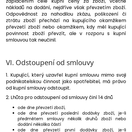
zaplacením celé kupní ceny za zboží, včetně
nákladů na dodání, nejdříve však převzetím zboží.
Odpovědnost za nahodilou zkázu, poškození či
ztrátu zboží přechází na kupujícího okamžikem
převzetí zboží nebo okamžikem, kdy měl kupující
povinnost zboží převzít, ale v rozporu s kupní
smlouvou tak neučinil.
VI.
Odstoupení od smlouvy
1. Kupující, který uzavřel kupní smlouvu mimo svoji
podnikatelskou činnost jako spotřebitel, má právo
od kupní smlouvy odstoupit.
2. Lhůta pro odstoupení od smlouvy činí 14 dnů
ode dne převzetí zboží,
ode dne převzetí poslední dodávky zboží, je-li
předmětem smlouvy několik druhů zboží nebo
dodání několika částí
ode dne převzetí první dodávky zboží, je-li