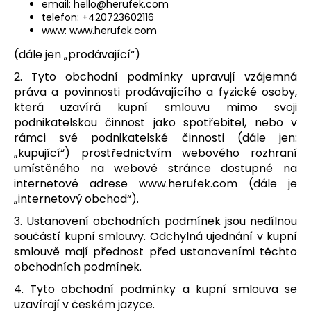
email: hello@herufek.com
a
telefon: +420723602116
www: www.herufek.com
j
í
(dále jen „prodávající“)
t
2. Tyto obchodní podmínky upravují vzájemná
?
práva a povinnosti prodávajícího a fyzické osoby,
která uzavírá kupní smlouvu mimo svoji
podnikatelskou činnost jako spotřebitel, nebo v
rámci své podnikatelské činnosti (dále jen:
„kupující“) prostřednictvím webového rozhraní
HLEDAT
umístěného na webové stránce dostupné na
internetové adrese www.herufek.com (dále je
„internetový obchod“).
3. Ustanovení obchodních podmínek jsou nedílnou
D
součástí kupní smlouvy. Odchylná ujednání v kupní
o
smlouvě mají přednost před ustanoveními těchto
p
obchodních podmínek.
o
r
4. Tyto obchodní podmínky a kupní smlouva se
u
uzavírají v českém jazyce.