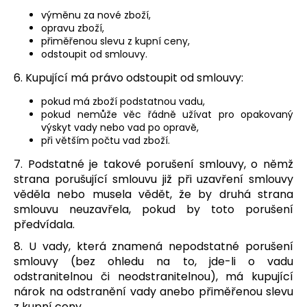
výměnu za nové zboží,
opravu zboží,
přiměřenou slevu z kupní ceny,
odstoupit od smlouvy.
6. Kupující má právo odstoupit od smlouvy:
pokud má zboží podstatnou vadu,
pokud nemůže věc řádně užívat pro opakovaný
výskyt vady nebo vad po opravě,
při větším počtu vad zboží.
7. Podstatné je takové porušení smlouvy, o němž
strana porušující smlouvu již při uzavření smlouvy
věděla nebo musela vědět, že by druhá strana
smlouvu neuzavřela, pokud by toto porušení
předvídala.
8. U vady, která znamená nepodstatné porušení
smlouvy (bez ohledu na to, jde-li o vadu
odstranitelnou či neodstranitelnou), má kupující
nárok na odstranění vady anebo přiměřenou slevu
z kupní ceny.