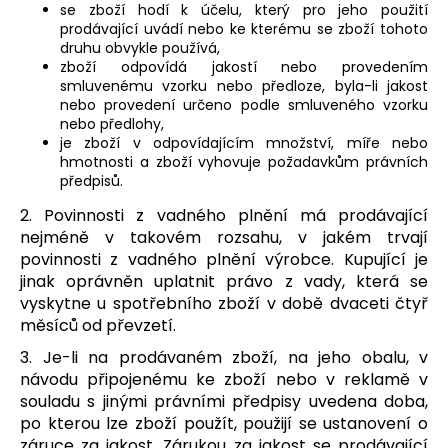
se zboží hodí k účelu, který pro jeho použití
prodávající uvádí nebo ke kterému se zboží tohoto
druhu obvykle používá,
zboží odpovídá jakostí nebo provedením
smluvenému vzorku nebo předloze, byla-li jakost
nebo provedení určeno podle smluveného vzorku
nebo předlohy,
je zboží v odpovídajícím množství, míře nebo
hmotnosti a
zboží vyhovuje požadavkům právních
předpisů.
2. Povinnosti z vadného plnění má prodávající
nejméně v takovém rozsahu, v jakém trvají
povinnosti z vadného plnění výrobce. Kupující je
jinak oprávněn uplatnit právo z vady, která se
vyskytne u spotřebního zboží v době dvaceti čtyř
měsíců od převzetí.
3. Je-li na prodávaném zboží, na jeho obalu, v
návodu připojenému ke zboží nebo v reklamě v
souladu s jinými právními předpisy uvedena doba,
po kterou lze zboží použít, použijí se ustanovení o
záruce za jakost. Zárukou za jakost se prodávající