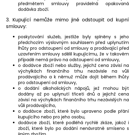
předmětem smlouvy pravidelná opakovaná
dodávka zboží.
3. Kupující nemůže mimo jiné odstoupit od kupní
smlouvy:
poskytování služeb, jestliže byly splněny s jeho
předchozím výslovným souhlasem před uplynutím
lhůty pro odstoupení od smlouvy a prodávající před
uzavřením smlouvy sdělil kupujícímu, že v takovém
případě nemá právo na odstoupení od smlouvy,
o dodávce zboží nebo služby, jejichž cena závisí na
výchylkách finančního trhu nezávisle na vůli
prodávajícího a k němuž může dojít během lhůty
pro odstoupení od smlouvy,
o dodání alkoholických nápojů, jež mohou být
dodány až po uplynutí třiceti dnů a jejichž cena
závisí na výchylkách finančního trhu nezávislých na
vůli prodávajícího,
o dodávce zboží, které bylo upraveno podle přání
kupujícího nebo pro jeho osobu,
dodávce zboží, které podléhá rychlé zkáze, jakož i
zboží, které bylo po dodání nenávratně smíseno s
jiným zbožím,