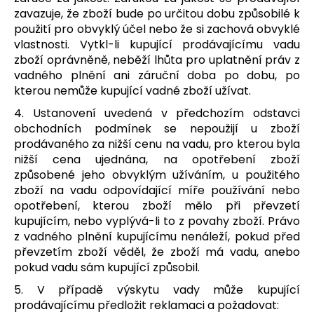
zavazuje, že zboží bude po určitou dobu způsobilé k
použití pro obvyklý účel nebo že si zachová obvyklé
vlastnosti. Vytkl-li kupující prodávajícímu vadu
zboží oprávněně, neběží lhůta pro uplatnění práv z
vadného plnění ani záruční doba po dobu, po
kterou nemůže kupující vadné zboží užívat.
4. Ustanovení uvedená v předchozím odstavci
obchodních podmínek se nepoužijí u zboží
prodávaného za nižší cenu na vadu, pro kterou byla
nižší cena ujednána, na opotřebení zboží
způsobené jeho obvyklým užíváním, u použitého
zboží na vadu odpovídající míře používání nebo
opotřebení, kterou zboží mělo při převzetí
kupujícím, nebo vyplývá-li to z povahy zboží. Právo
z vadného plnění kupujícímu nenáleží, pokud před
převzetím zboží věděl, že zboží má vadu, anebo
pokud vadu sám kupující způsobil.
5. V případě výskytu vady může kupující
prodávajícímu předložit reklamaci a požadovat: