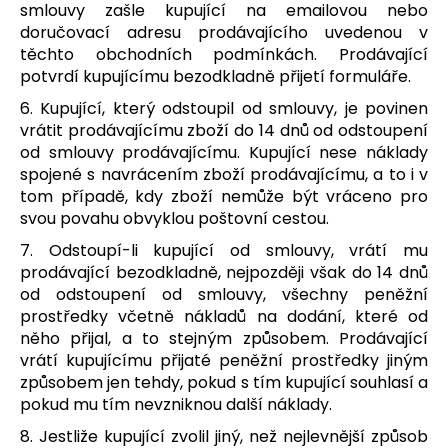
smlouvy zašle kupující na emailovou nebo
doručovací adresu prodávajícího uvedenou v
těchto obchodních podmínkách. Prodávající
potvrdí kupujícímu bezodkladně přijetí formuláře.
6. Kupující, který odstoupil od smlouvy, je povinen
vrátit prodávajícímu zboží do 14 dnů od odstoupení
od smlouvy prodávajícímu. Kupující nese náklady
spojené s navrácením zboží prodávajícímu, a to i v
tom případě, kdy zboží nemůže být vráceno pro
svou povahu obvyklou poštovní cestou.
7. Odstoupí-li kupující od smlouvy, vrátí mu
prodávající bezodkladně, nejpozději však do 14 dnů
od odstoupení od smlouvy, všechny peněžní
prostředky včetně nákladů na dodání, které od
něho přijal, a to stejným způsobem. Prodávající
vrátí kupujícímu přijaté peněžní prostředky jiným
způsobem jen tehdy, pokud s tím kupující souhlasí a
pokud mu tím nevzniknou další náklady.
8. Jestliže kupující zvolil jiný, než nejlevnější způsob