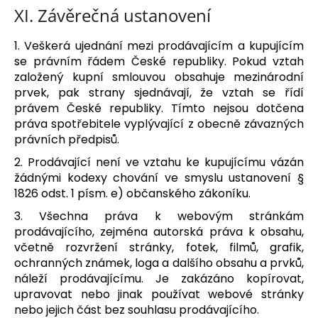
XI.
Závěrečná ustanovení
1. Veškerá ujednání mezi prodávajícím a kupujícím
se právním řádem České republiky. Pokud vztah
založený kupní smlouvou obsahuje mezinárodní
prvek, pak strany sjednávají, že vztah se řídí
právem České republiky. Tímto nejsou dotčena
práva spotřebitele vyplývající z obecně závazných
právních předpisů.
2. Prodávající není ve vztahu ke kupujícímu vázán
žádnými kodexy chování ve smyslu ustanovení §
1826 odst. 1 písm. e) občanského zákoníku.
3. Všechna práva k webovým stránkám
prodávajícího, zejména autorská práva k obsahu,
včetně rozvržení stránky, fotek, filmů, grafik,
ochranných známek, loga a dalšího obsahu a prvků,
náleží prodávajícímu. Je zakázáno kopírovat,
upravovat nebo jinak používat webové stránky
nebo jejich část bez souhlasu prodávajícího.