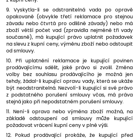
9. Vyskytla-li se odstranitelná vada po opravě
opakovaně (obvykle třetí reklamace pro stejnou
závadu nebo čtvrtá pro odlišné závady) nebo má
zboží větší počet vad (zpravidla nejméně tři vady
současně), má kupující právo uplatnit požadavek
na slevu z kupní ceny, výměnu zboží nebo odstoupit
od smlouvy.
10. Při uplatnění reklamace je kupující povinen
prodávajícímu sdělit, jaké právo si zvolil. Změna
volby bez souhlasu prodávajícího je možná jen
tehdy, žádal-li kupující opravu vady, která se ukáže
být neodstranitelná. Nezvolí-li kupující si své právo
z podstatného porušení smlouvy včas, má práva
stejná jako při nepodstatném porušení smlouvy.
11. Není-li oprava nebo výměna zboží možná, na
základě odstoupení od smlouvy může kupující
požadovat vrácení kupní ceny v plné výši.
12. Pokud prodávající prokáže, že kupující před