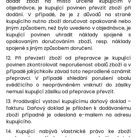
dodat zboží na místo určené kupujícím v
objednávce, je kupující povinen převzít zboží při
dodání. V případě, že je z důvodů na straně
kupujícího nutno zboží doručovat opakovaně nebo
jiným způsobem, než bylo uvedeno v objednávce, je
kupující povinen uhradit náklady spojené s
opakovaným doručováním zboží, resp. náklady
spojené s jiným způsobem doručení.
12. Při převzetí zboží od přepravce je kupující
povinen zkontrolovat neporušenost obalů zboží a v
případě jakýchkoliv závad toto neprodleně oznámit
přepravci. V případě shledání porušení obalu
svědčícího o neoprávněném vniknutí do zásilky
nemusí kupující zásilku od přepravce převzít.
13. Prodávající vystaví kupujícímu daňový doklad –
fakturu. Daňový doklad je přiložen k dodávanému
zboží případně je odeslaná e-mailem na adresu
kupujícího.
14. Kupující nabývá vlastnické právo ke zboží