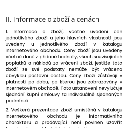
č
u
j
II.
Informace o zboží a cenách
e
m
1. Informace o zboží, včetně uvedení cen
e
jednotlivého zboží a jeho hlavních vlastností jsou
uvedeny u jednotlivého zboží v katalogu
internetového obchodu. Ceny zboží jsou uvedeny
včetně daně z přidané hodnoty, všech souvisejících
poplatků a nákladů za vrácení zboží, jestliže toto
zboží ze své podstaty nemůže být vráceno
obvyklou poštovní cestou. Ceny zboží zůstávají v
platnosti po dobu, po kterou jsou zobrazovány v
internetovém obchodě. Toto ustanovení nevylučuje
sjednání kupní smlouvy za individuálně sjednaných
podmínek.
2. Veškerá prezentace zboží umístěná v katalogu
internetového obchodu je informativního
charakteru a prodávající není povinen uzavřít