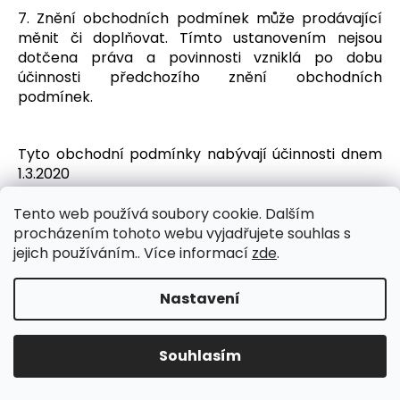
7. Znění obchodních podmínek může prodávající
měnit či doplňovat. Tímto ustanovením nejsou
dotčena práva a povinnosti vzniklá po dobu
účinnosti předchozího znění obchodních
podmínek.
Tyto obchodní podmínky nabývají účinnosti dnem
1.3.2020
Tento web používá soubory cookie. Dalším
Z
procházením tohoto webu vyjadřujete souhlas s
á
jejich používáním.. Více informací
zde
.
Odebírat newsletter
p
Nezmeškejte žádné novinky či slevy!
a
Nastavení
t
E-mail
í
Souhlasím
Dopravné ZDARMA od nákupu nad 1500,-
Vložením e-mailu souhlasíte s
podmínkami ochrany osobních údajů