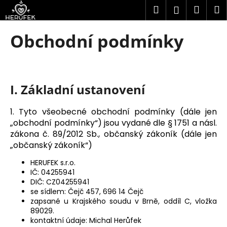
K
Přejít
Hledat
Náku
M
Přihlášen
na
o
obsah
Zpět
Zpět
košík
š
Obchodní podmínky
í
C
k
o
p
I. Základní ustanovení
o
t
1. Tyto všeobecné obchodní podmínky (dále jen
ř
„obchodní podmínky“) jsou vydané dle § 1751 a násl.
e
zákona č. 89/2012 Sb., občanský zákoník (dále jen
b
„občanský zákoník“)
u
HERUFEK s.r.o.
j
IČ: 04255941
DIČ: CZ04255941
e
se sídlem: Čejč 457, 696 14 Čejč
t
zapsané u Krajského soudu v Brně, oddíl C, vložka
e
89029.
kontaktní údaje: Michal Herůfek
n