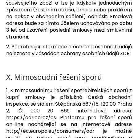
souvisejícího zboží a lze je kdykoliv jednoduchým
způsobem (zasláním dopisu, emailu nebo proklikem
na odkaz v obchodním sdělení) odhlásit. Emailová
adresa bude za tímto účelem uchovávána po dobu
3 let od uzavření poslední smlouvy mezi smluvními
stranami.
2. Podrobnější informace o ochraně osobních údajů
naleznete v Zásadách ochrany osobních údajů ZDE.
X.
Mimosoudní řešení sporů
1. K mimosoudnímu řešení spotřebitelských sporů z
kupní smlouvy je příslušná Česká obchodní
inspekce, se sídlem Štěpánská 567/15, 120 00 Praha
2, IČ: 000 20 869, internetová adresa:
https://adr.coi.cz/cs. Platformu pro řešení sporů
on-line nacházející se na internetové adrese
http://ec.europa.eu/consumers/odr je možné
využít při řešení sporů mezi prodávajícím a