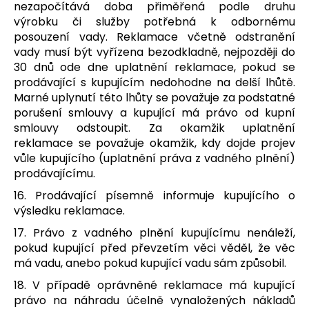
nezapočítává doba přiměřená podle druhu
výrobku či služby potřebná k odbornému
posouzení vady. Reklamace včetně odstranění
vady musí být vyřízena bezodkladně, nejpozději do
30 dnů ode dne uplatnění reklamace, pokud se
prodávající s kupujícím nedohodne na delší lhůtě.
Marné uplynutí této lhůty se považuje za podstatné
porušení smlouvy a kupující má právo od kupní
smlouvy odstoupit. Za okamžik uplatnění
reklamace se považuje okamžik, kdy dojde projev
vůle kupujícího (uplatnění práva z vadného plnění)
prodávajícímu.
16. Prodávající písemně informuje kupujícího o
výsledku reklamace.
17. Právo z vadného plnění kupujícímu nenáleží,
pokud kupující před převzetím věci věděl, že věc
má vadu, anebo pokud kupující vadu sám způsobil.
18. V případě oprávněné reklamace má kupující
právo na náhradu účelně vynaložených nákladů