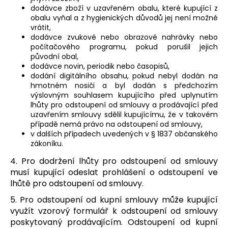
dodávce zboží v uzavřeném obalu, které kupující z
obalu vyňal a z hygienických důvodů jej není možné
vrátit,
dodávce zvukové nebo obrazové nahrávky nebo
počítačového programu, pokud porušil jejich
původní obal,
dodávce novin, periodik nebo časopisů,
dodání digitálního obsahu, pokud nebyl dodán na
hmotném nosiči a byl dodán s předchozím
výslovným souhlasem kupujícího před uplynutím
lhůty pro odstoupení od smlouvy a prodávající před
uzavřením smlouvy sdělil kupujícímu, že v takovém
případě nemá právo na odstoupení od smlouvy,
v dalších případech uvedených v § 1837 občanského
zákoníku.
4. Pro dodržení lhůty pro odstoupení od smlouvy
musí kupující odeslat prohlášení o odstoupení ve
lhůtě pro odstoupení od smlouvy.
5. Pro odstoupení od kupní smlouvy může kupující
využít vzorový formulář k odstoupení od smlouvy
poskytovaný prodávajícím. Odstoupení od kupní