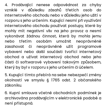
4. Prodávající nenese odpovědnost za chyby
vzniklé v důsledku zásahů třetích osob do
internetového obchodu nebo v důsledku jeho užití v
rozporu s jeho určením. Kupující nesmí při využívání
internetového obchodu používat postupy, které by
mohly mít negativní vliv na jeho provoz a nesmí
vykonávat žádnou činnost, která by mohla jemu
nebo třetím osobám umožnit neoprávněně
zasahovat či neoprávněně užít programové
vybavení nebo další součásti tvořící internetový
obchod a užívat internetový obchod nebo jeho
části či softwarové vybavení takovým způsobem,
který by byl v rozporu s jeho určením či účelem.
5. Kupující tímto přebírá na sebe nebezpečí změny
okolností ve smyslu § 1765 odst. 2 občanského
zákoníku.
6. Kupní smlouva včetně obchodních podmínek je
archivována prodávajícím v elektronické podobě a
není přístupná.