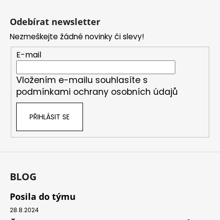
Z
č
u
á
Odebírat newsletter
j
p
e
Nezmeškejte žádné novinky či slevy!
a
m
t
E-mail
e
í
Vložením e-mailu souhlasíte s
podmínkami ochrany osobních údajů
PŘIHLÁSIT SE
BLOG
Posila do týmu
28.8.2024