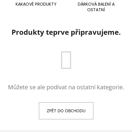
KAKAOVÉ PRODUKTY
DÁRKOVÁ BALENÍ A
a
OSTATNÍ
j
í
t
Produkty teprve připravujeme.
?
HLEDAT
Můžete se ale podívat na ostatní kategorie.
D
o
p
ZPĚT DO OBCHODU
o
r
u