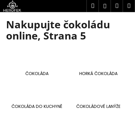
K
Přejít
Hledat
Náku
M
Přihlášen
na
o
obsah
Zpět
Zpět
košík
š
Nakupujte čokoládu
í
C
online
, Strana 5
k
o
p
o
t
ř
ČOKOLÁDA
HORKÁ ČOKOLÁDA
e
b
u
j
ČOKOLÁDA DO KUCHYNĚ
ČOKOLÁDOVÉ LANÝŽE
e
t
e
n