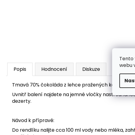
Tento 
webu v
Popis
Hodnocení
Diskuze
Nas
Tmavá 70% čokoláda z lehce pražených kakaových bo
Uvnitř balení najdete na jemné vločky nastrouhano
dezerty.
Návod k přípravě:
Do rendlíku nalijte cca 100 ml vody nebo mléka, zah