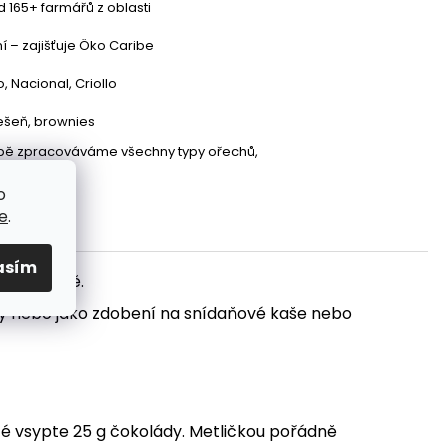
 165+ farmářů z oblasti
ní – zajišťuje Öko Caribe
io, Nacional, Criollo
ešeň, brownies
bě zpracováváme všechny typy ořechů,
 a mléko
o
e
.
asím
io kvalitě.
dy nebo jako zdobení na snídaňové kaše nebo
oté vsypte 25 g čokolády. Metličkou pořádně