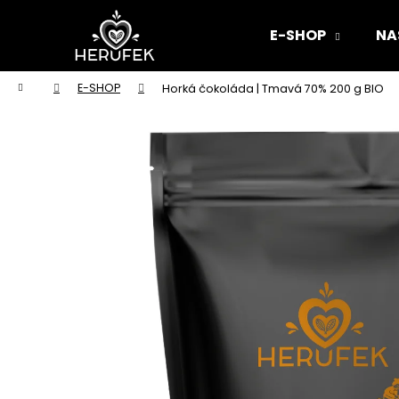
K
Přejít
na
o
E-SHOP
NA
obsah
Zpět
Zpět
š
do
do
í
Domů
E-SHOP
Horká čokoláda | Tmavá 70% 200 g BIO
k
obchodu
obchodu