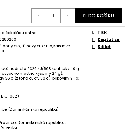
DO KOŠÍKU
Tisk
te čokoládu online
0280260
Zeptat se
 boby bio, třtinový cukr bio,kakaové
Sdílet
io
ická hodnota 2326 kJ/563 kcal; tuky 40 g
 nasycené mastné kyseliny 24 g);
y 36 g (z toho cukry 30 g); bílkoviny 9,1 g;
g
-BIO-002)
ibe (Dominikánská republika)
Province, Dominikánská republika,
 Amerika