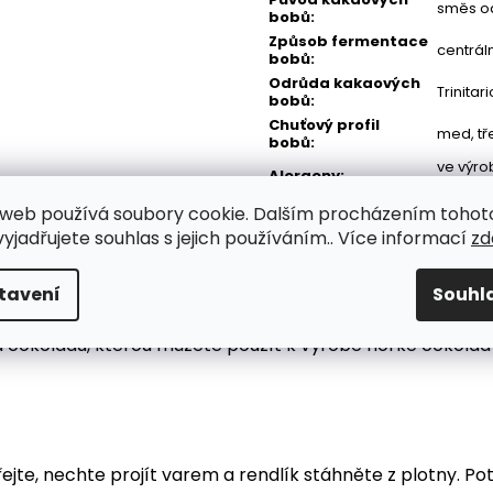
směs od
bobů
:
Způsob fermentace
centrál
bobů
:
Odrůda kakaových
Trinitar
bobů
:
Chuťový profil
med, tř
bobů
:
ve výro
Alergeny
:
arašídy
web používá soubory cookie. Dalším procházením tohot
yjadřujete souhlas s jejich používáním.. Více informací
zd
tavení
Souhl
bů z Dominikánské republiky a třtinového cukru. Vše v b
u čokoládu, kterou můžete použít k výrobě horké čokolá
řejte, nechte projít varem a rendlík stáhněte z plotny. P