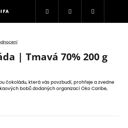
Hledat
Přihlášení
Nákupní
I FARMÁŘI
KONTAKTY
košík
odnocení
áda | Tmavá 70% 200 g
ou čokoládu, která vás povzbudí, prohřeje a zvedne
akaových bobů dodaných organizací
Öko Caribe,