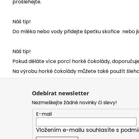
prošlehejte.
Náš tip!
Do mléka nebo vody přidejte špetku skořice nebo ji
Náš tip!
Pokud děláte více porcí horké čokolády, doporučuj
Na výrobu horké čokolády můžete také použít šleh
Z
á
Odebírat newsletter
p
Nezmeškejte žádné novinky či slevy!
a
t
E-mail
í
Vložením e-mailu souhlasíte s
podmí