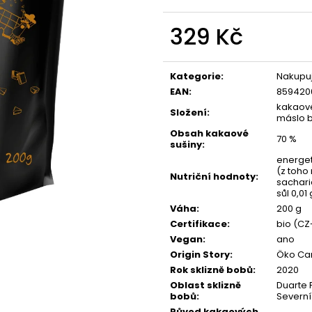
329 Kč
Měrná
cena:
Kategorie
:
Nakupuj
EAN
:
859420
kakaové
Složení
:
máslo b
Obsah kakaové
70 %
sušiny
:
energet
(z toho
Nutriční hodnoty
:
sacharid
sůl 0,01 
Váha
:
200 g
Certifikace
:
bio (CZ
Vegan
:
ano
Origin Story
:
Öko Car
Rok sklizně bobů
:
2020
Oblast sklizně
Duarte 
bobů
:
Severní
Původ kakaových