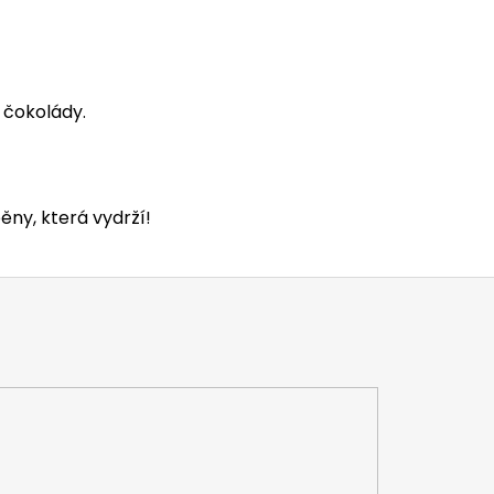
é čokolády.
ny, která vydrží!