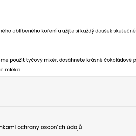
ného oblíbeného koření a užijte si každý doušek skutečn
eme použít tyčový mixér, dosáhnete krásné čokoládové pě
ač mléka.
nkami ochrany osobních údajů