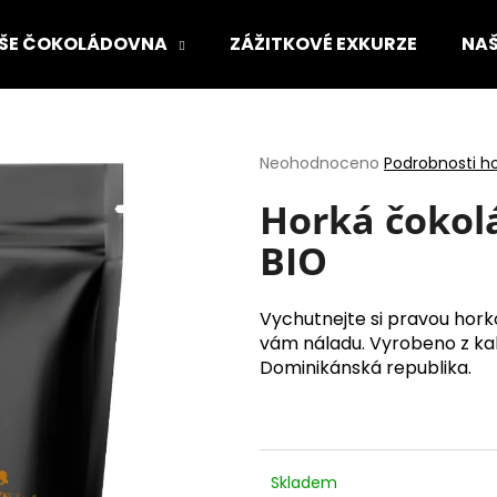
ŠE ČOKOLÁDOVNA
ZÁŽITKOVÉ EXKURZE
NAŠ
Co potřebujete najít?
Průměrné
Neohodnoceno
Podrobnosti h
hodnocení
produktu
Horká čokol
HLEDAT
je
BIO
0,0
z
5
Doporučujeme
hvězdiček.
Vychutnejte si pravou hork
vám náladu. Vyrobeno z k
Dominikánská republika.
Skladem