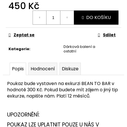
č
450 Kč
u
Měrná
j
DO KOŠÍKU
cena:
e
m
e
Zeptat se
Sdílet
Dárková balení a
Kategorie
:
ostatní
Popis
Hodnocení
Diskuze
Poukaz bude vystaven na exkurzi BEAN TO BAR v
hodnotě 300 Kč. Pokud budete mít zájem o jiný tip
exkurze, napište nám. Platí 12 měsíců.
UPOZORNĚNÍ:
POUKAZ LZE UPLATNIT POUZE U NÁS V