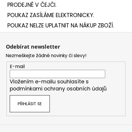
PRODEJNĚ V ČEJČI.
POUKAZ ZASÍLÁME ELEKTRONICKY.
POUKAZ NELZE UPLATNIT NA NÁKUP ZBOŽÍ.
Z
á
Odebírat newsletter
p
Nezmeškejte žádné novinky či slevy!
a
t
E-mail
í
Vložením e-mailu souhlasíte s
podmínkami ochrany osobních údajů
PŘIHLÁSIT SE