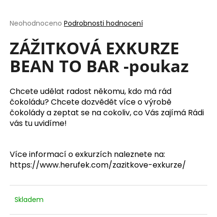
a
j
Průměrné
Neohodnoceno
Podrobnosti hodnocení
hodnocení
í
produktu
ZÁŽITKOVÁ EXKURZE
t
je
BEAN TO BAR -poukaz
?
0,0
z
5
hvězdiček.
Chcete udělat radost někomu, kdo má rád
čokoládu? Chcete dozvědět více o výrobě
čokolády a zeptat se na cokoliv, co Vás zajímá Rádi
HLEDAT
vás tu uvidíme!
Více informací o exkurzích naleznete na:
D
https://www.herufek.com/zazitkove-exkurze/
o
p
o
r
Skladem
u