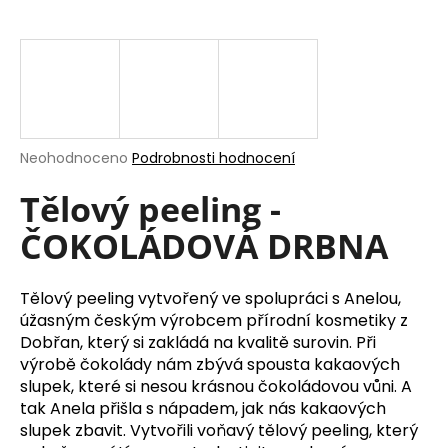
a
j
í
t
?
Průměrné
Neohodnoceno
Podrobnosti hodnocení
hodnocení
produktu
Tělový peeling -
je
ČOKOLÁDOVÁ DRBNA
0,0
HLEDAT
z
5
hvězdiček.
Tělový peeling vytvořený ve spolupráci s Anelou,
úžasným českým výrobcem přírodní kosmetiky z
D
Dobřan, který si zakládá na kvalitě surovin. Při
o
výrobě čokolády nám zbývá spousta kakaových
p
slupek, které si nesou krásnou čokoládovou vůni. A
o
tak Anela přišla s nápadem, jak nás kakaových
r
slupek zbavit. Vytvořili voňavý tělový peeling, který
u