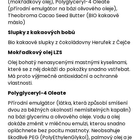
(mokřadkový olej), Polyglyceryl-4 Oleate
(přírodní emulgátor na bázi olivového oleje),
Theobroma Cacao Seed Butter (BIO kakaové
máslo)
Slupky z kakaových bobů
Bio kakaové slupky z čokoládovny Herufek z Čejče
Mokřadkový olej LZS
Olej bohatý nenasycenými mastnými kyselinami,
které se z něj dokáží do pokožky snadno vstřebat.
Má proto výjimečné antioxidační a ochranné
vlastnosti.
Polyglyceryl-4 Oleate
Přírodní emulgátor (látka, která způsobí smíšení
dvou za běžných okolností nemísitelných kapalin)
na bázi glycerinu a olivového oleje. Vodu a olej
dokáže změnit v mléčnou emulzi, kterou snadno
opláchnete bez pocitu mastnoty. Neobsahuje
škodlivé PEG (PolyEthylenGlykol), palmový olej a je