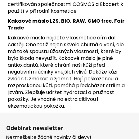
certifikován společnostmi COSMOS a Ekocert k
použití v přírodní kosmetice.
Kakaové máslo LZS, BIO, RAW, GMO free, Fair
Trade
Kakaové máslo najdete v kosmetice čím dál
častěji. Ono totiž nejen skvěle chutná a voní, ale
má také spoustu úžasných vlastností, které by
bylo škoda nevyužít. Kakaové máslo je plné
antioxidantů, které chrání naši kůži před
negativními účinky vnějších vlivů. Dokáže kůži
zvláčnit, změkčit a zjemnit. Hojí poškozenou a
rozpraskanou kůži, pomáhá předcházet striím a
jizvám. Zlepšuje udržet hydrataci a pružnost
pokožky. Je vhodné na extra citlivou i
ekzematickou pokožku.
Z
á
Odebírat newsletter
p
Nezmeškejte žádné novinky či slevy!