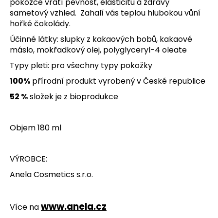
pokožce vrátí pevnost, elasticitu a zdravý
č
sametový vzhled. Zahalí vás teplou hlubokou vůní
u
hořké čokolády.
j
e
Účinné látky: slupky z kakaových bobů, kakaové
m
máslo, mokřadkový olej, polyglyceryl-4 oleate
e
Typy pleti: pro všechny typy pokožky
100%
přírodní produkt vyrobený v České republice
52 %
složek je z bioprodukce
Objem 180 ml
VÝROBCE:
Anela Cosmetics s.r.o.
www.anela.cz
Více na