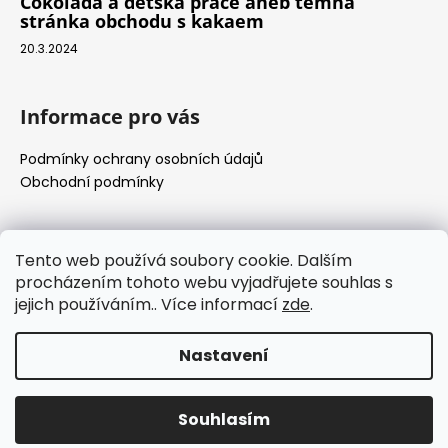
Čokoláda a dětská práce aneb temná
stránka obchodu s kakaem
20.3.2024
Informace pro vás
Podmínky ochrany osobních údajů
Obchodní podmínky
Přijímáme online platby
Tento web používá soubory cookie. Dalším
procházením tohoto webu vyjadřujete souhlas s
jejich používáním.. Více informací
zde
.
Nastavení
Vytvořil Shoptet
Copyright 2026
HERUFEK Chocolate
. Všechna práva
Souhlasím
vyhrazena.
Dopravné ZDARMA od nákupu nad 1500,-