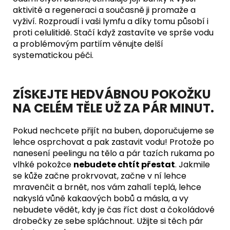
aktivitě a regeneraci a současně ji promaže a
vyživí. Rozproudí i vaši lymfu a díky tomu působí i
proti celulitidě. Stačí když zastavíte ve sprše vodu
a problémovým partiím věnujte delší
systematickou péči.
ZÍSKEJTE HEDVÁBNOU POKOŽKU
NA CELÉM TĚLE UŽ ZA PÁR MINUT.
Pokud nechcete přijít na buben, doporučujeme se
lehce osprchovat a pak zastavit vodu! Protože po
nanesení peelingu na tělo a pár tazích rukama po
vlhké pokožce
nebudete chtít přestat
. Jakmile
se kůže začne prokrvovat, začne v ní lehce
mravenčit a brnět, nos vám zahalí teplá, lehce
nakyslá vůně kakaových bobů a másla, a vy
nebudete vědět, kdy je čas říct dost a čokoládové
drobečky ze sebe spláchnout. Užijte si těch pár