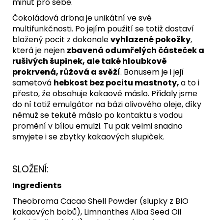
minut pro sebe.
Čokoládová drbna je unikátní ve své
multifunkčnosti. Po jejím použití se totiž dostaví
blažený pocit z dokonale
vyhlazené pokožky
,
která je nejen
zbavená odumřelých částeček a
rušivých šupinek, ale také hloubkově
prokrvená, růžová a svěží
. Bonusem je i její
sametová
hebkost bez pocitu mastnoty,
a to i
přesto, že obsahuje kakaové máslo. Přidaly jsme
do ní totiž emulgátor na bázi olivového oleje, díky
němuž se tekuté máslo po kontaktu s vodou
promění v bílou emulzi. Tu pak velmi snadno
smyjete i se zbytky kakaových slupiček.
SLOŽENÍ:
Ingredients
Theobroma Cacao Shell Powder (slupky z BIO
kakaových bobů), Limnanthes Alba Seed Oil