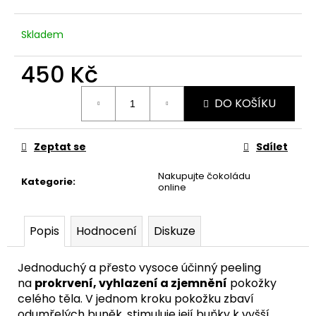
Skladem
450 Kč
Měrná
DO KOŠÍKU
cena:
Zeptat se
Sdílet
Nakupujte čokoládu
Kategorie
:
online
Popis
Hodnocení
Diskuze
Jednoduchý a přesto vysoce účinný peeling
na
prokrvení, vyhlazení a zjemnění
pokožky
celého těla. V jednom kroku pokožku zbaví
odumřelých buněk, stimuluje její buňky k vyšší