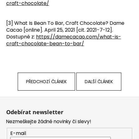
craft-chocolate/
[3] What Is Bean To Bar, Craft Chocolate? Dame
Cacao [online]. April 25, 2021 [cit. 2021-7-12].
Dostupné z:
https://damecacao.com/what-is-
craft-chocolate-bean-to-bar/
PŘEDCHOZÍ ČLÁNEK
DALŠÍ ČLÁNEK
Z
á
Odebírat newsletter
p
Nezmeškejte žádné novinky či slevy!
a
t
E-mail