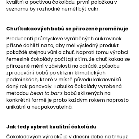
kvalitní a poctivou čokoládu, první položkou v
seznamu by rozhodně neměl být cukr.
Chuť kakaových bobů se přirozeně proměňuje
Producenti průmyslově vyráběných cukrovinek
přísně dohlíží na to, aby měl výsledný produkt
pokaždé stejnou vůni a chuť. Naproti tomu výrobci
řemeslné čokolády počítají s tím, že chuť kakaa se
přirozeně mění v závislosti na odrůdě, způsobu
zpracování bobů po sklizni i klimatických
podmínkách, které v místě původu kakaovníků
daný rok panovaly. Tabulka čokolády vyrobená
metodou
bean to bar
z bobů sklizených na
konkrétní farmě je proto každým rokem naprosto
unikátní a neopakovatelná.
Jak tedy vybrat kvalitní čokoládu
Čokoládových výrobků je v dnešní době na trhu již