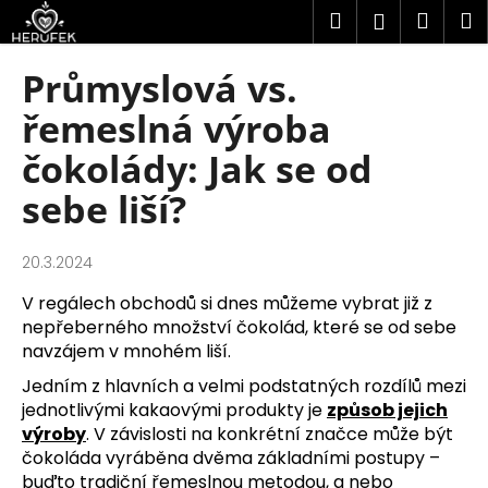
K
Přejít
Hledat
Náku
M
Přihlášen
na
o
obsah
Zpět
Zpět
košík
š
Průmyslová vs.
í
C
řemeslná výroba
k
o
čokolády: Jak se od
p
sebe liší?
o
t
ř
20.3.2024
e
V regálech obchodů si dnes můžeme vybrat již z
b
nepřeberného množství čokolád, které se od sebe
u
navzájem v mnohém liší.
j
Jedním z hlavních a velmi podstatných rozdílů mezi
e
jednotlivými kakaovými produkty je
způsob jejich
t
výroby
. V závislosti na konkrétní značce může být
e
čokoláda vyráběna dvěma základními postupy –
buďto tradiční řemeslnou metodou, a nebo
n