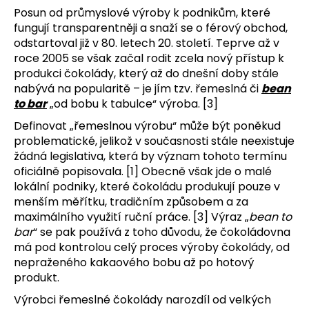
Posun od průmyslové výroby k podnikům, které
fungují transparentněji a snaží se o férový obchod,
odstartoval již v 80. letech 20. století. Teprve až v
roce 2005 se však začal rodit zcela nový přístup k
produkci čokolády, který až do dnešní doby stále
nabývá na popularitě – je jím tzv. řemeslná či
bean
to bar
„od bobu k tabulce“ výroba. [3]
Definovat „řemeslnou výrobu“ může být poněkud
problematické, jelikož v současnosti stále neexistuje
žádná legislativa, která by význam tohoto termínu
oficiálně popisovala. [1] Obecně však jde o malé
lokální podniky, které čokoládu produkují pouze v
menším měřítku, tradičním způsobem a za
maximálního využití ruční práce. [3] Výraz „
bean to
bar
“ se pak používá z toho důvodu, že čokoládovna
má pod kontrolou celý proces výroby čokolády, od
nepraženého kakaového bobu až po hotový
produkt.
Výrobci řemeslné čokolády narozdíl od velkých