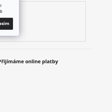
o
e
.
asím
Přijímáme online platby