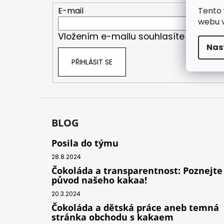
t
Tento 
E-mail
í
webu v
Vložením e-mailu souhlasíte s
podmí
Nas
PŘIHLÁSIT SE
BLOG
Posila do týmu
28.8.2024
Čokoláda a transparentnost: Poznejte
původ našeho kakaa!
20.3.2024
Čokoláda a dětská práce aneb temná
stránka obchodu s kakaem