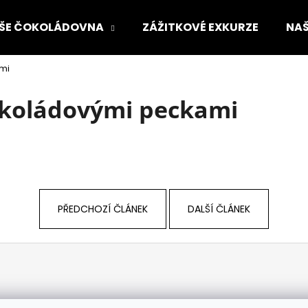
ŠE ČOKOLÁDOVNA
ZÁŽITKOVÉ EXKURZE
NAŠ
ami
Co potřebujete najít?
 čokoládovými peckami
HLEDAT
Doporučujeme
PŘEDCHOZÍ ČLÁNEK
DALŠÍ ČLÁNEK