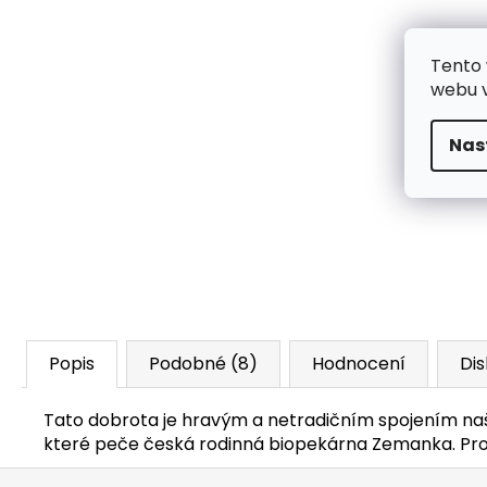
Tento 
webu v
Nas
Popis
Podobné (8)
Hodnocení
Di
Tato dobrota je hravým a netradičním spojením naš
které peče česká rodinná biopekárna Zemanka. Pr
Z