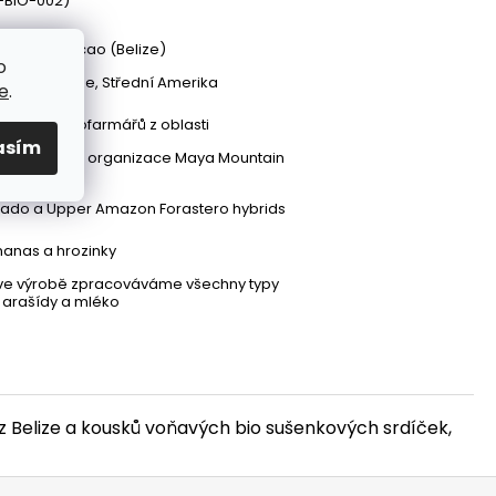
-BIO-002)
untain Cacao (Belize)
o
istrict, Belize, Střední Amerika
e
.
 300+ malofarmářů z oblasti
asím
ní – zajišťuje organizace Maya Mountain
ado a Upper Amazon Forastero hybrids
anas a hrozinky
ve výrobě zpracováváme všechny typy
 arašídy a mléko
 Belize a kousků voňavých bio sušenkových srdíček,