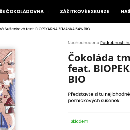
ŠE ČOKOLÁDOVNA
ZÁŽITKOVÉ EXKURZE
NAŠ
á Sušenková feat. BIOPEKÁRNA ZEMANKA 54% BIO
Co potřebujete najít?
Průměrné
Neohodnoceno
Podrobnosti h
hodnocení
produktu
Čokoláda tm
HLEDAT
je
feat. BIOP
0,0
z
BIO
5
Doporučujeme
hvězdiček.
Představte si tu nejlahod
perníčkových sušenek.
Skladem