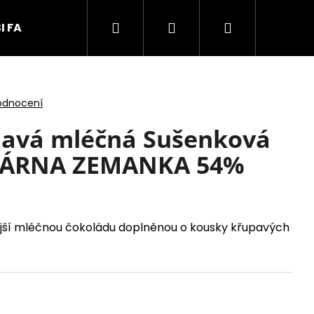
Hledat
Přihlášení
Nákupní
I FARMÁŘI
KONTAKTY
košík
odnocení
avá mléčná Sušenková
EKÁRNA ZEMANKA 54%
nější mléčnou čokoládu doplněnou o kousky křupavých