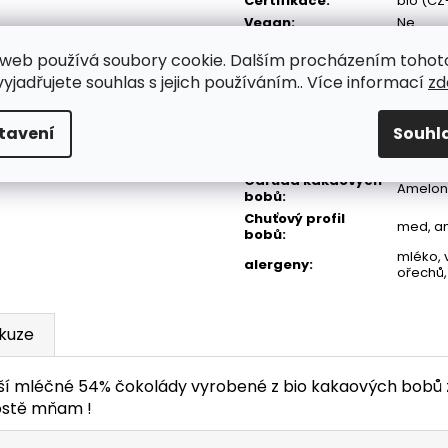
Certifikace
:
bio (CZ
Vegan
:
Ne
Origin Story
:
Maya Mo
web používá soubory cookie. Dalším procházením tohot
Oblast sklizně
Toledo d
yjadřujete souhlas s jejich používáním.. Více informací
zd
bobů
:
Původ kakaových
směs od
bobů
:
tavení
Souhl
Způsob fermentace
centrál
bobů
:
Cacao
Odrůda kakaových
Amelon
bobů
:
Chuťový profil
med, an
bobů
:
mléko, 
alergeny
:
ořechů,
skuze
í mléčné 54% čokolády vyrobené z bio kakaových bobů z
ostě mňam !