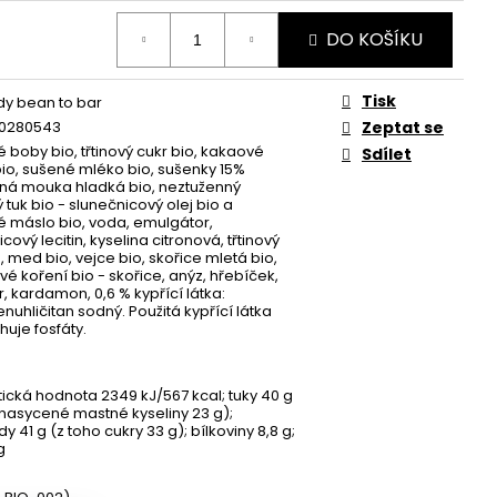
DO KOŠÍKU
Tisk
y bean to bar
0280543
Zeptat se
 boby bio, třtinový cukr bio, kakaové
Sdílet
io, sušené mléko bio, sušenky 15%
ná mouka hladká bio, neztuženný
ý tuk bio - slunečnicový olej bio a
 máslo bio, voda, emulgátor,
cový lecitin, kyselina citronová, třtinový
, med bio, vejce bio, skořice mletá bio,
vé koření bio - skořice, anýz, hřebíček,
, kardamon, 0,6 % kypřící látka:
nuhličitan sodný. Použitá kypřící látka
uje fosfáty.
ická hodnota 2349 kJ/567 kcal; tuky 40 g
 nasycené mastné kyseliny 23 g);
y 41 g (z toho cukry 33 g); bílkoviny 8,8 g;
g