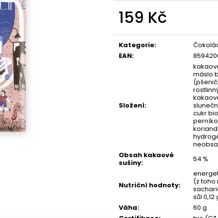
159 Kč
Měrná
cena:
Kategorie
:
Čokolád
EAN
:
859420
kakaové
máslo b
(pšenič
rostlinn
kakaové
Složení
:
slunečni
cukr bio
perníko
koriandr
hydroge
neobsah
Obsah kakaové
54 %
sušiny
:
energet
(z toho
Nutriční hodnoty
:
sacharid
sůl 0,12 
Váha
:
60 g