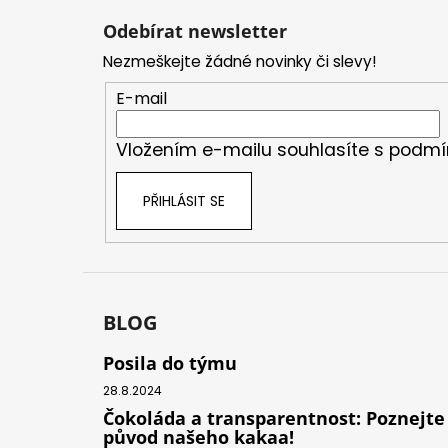
á
Odebírat newsletter
p
Nezmeškejte žádné novinky či slevy!
a
t
E-mail
í
Vložením e-mailu souhlasíte s
podmí
PŘIHLÁSIT SE
BLOG
Posila do týmu
28.8.2024
Čokoláda a transparentnost: Poznejte
původ našeho kakaa!