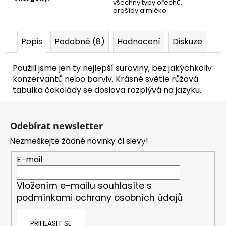
všechny typy ořechů,
arašídy a mléko
Popis
Podobné (8)
Hodnocení
Diskuze
Použili jsme jen ty nejlepší suroviny, bez jakýchkoliv
konzervantů nebo barviv. Krásně světle růžová
tabulka čokolády se doslova rozplývá na jazyku.
Z
á
Odebírat newsletter
p
Nezmeškejte žádné novinky či slevy!
a
t
E-mail
í
Vložením e-mailu souhlasíte s
podmínkami ochrany osobních údajů
PŘIHLÁSIT SE