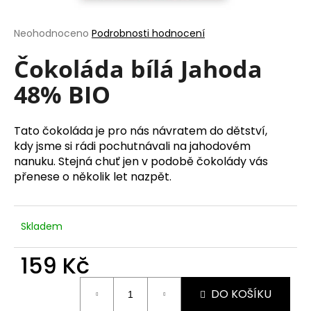
a
j
Průměrné
Neohodnoceno
Podrobnosti hodnocení
hodnocení
í
produktu
Čokoláda bílá Jahoda
t
je
48% BIO
?
0,0
z
5
hvězdiček.
Tato čokoláda je pro nás návratem do dětství,
kdy jsme si rádi pochutnávali na jahodovém
nanuku. Stejná chuť jen v podobě čokolády vás
HLEDAT
přenese o několik let nazpět.
D
Skladem
o
p
159 Kč
o
Měrná
r
DO KOŠÍKU
cena:
u